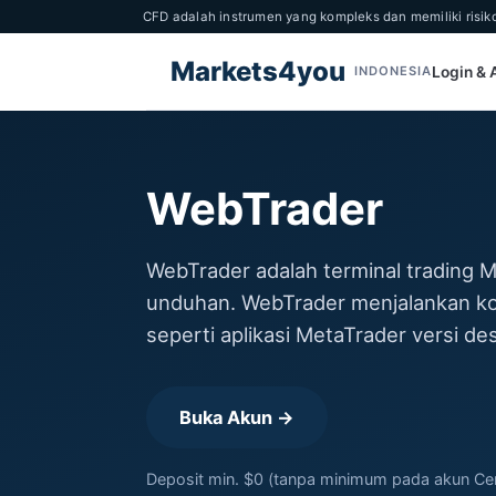
CFD adalah instrumen yang kompleks dan memiliki risi
Markets4you
Login &
INDONESIA
WebTrader
WebTrader adalah terminal trading 
unduhan. WebTrader menjalankan kon
seperti aplikasi MetaTrader versi de
Buka Akun →
Deposit min. $0 (tanpa minimum pada akun Cent