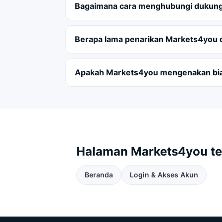
Bagaimana cara menghubungi dukun
Berapa lama penarikan Markets4you 
Apakah Markets4you mengenakan biay
Halaman Markets4you te
Beranda
Login & Akses Akun