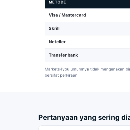
METODE
Visa / Mastercard
Skrill
Neteller
Transfer bank
Markets4you umumnya tidak mengenakan bia
bersifat perkiraan.
Pertanyaan yang sering di