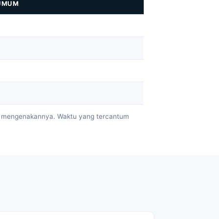
 UMUM
n mengenakannya. Waktu yang tercantum