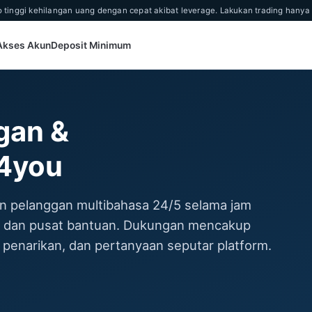
ko tinggi kehilangan uang dengan cepat akibat leverage. Lakukan trading ha
 Akses Akun
Deposit Minimum
gan &
4you
 pelanggan multibahasa 24/5 selama jam
il, dan pusat bantuan. Dukungan mencakup
, penarikan, dan pertanyaan seputar platform.