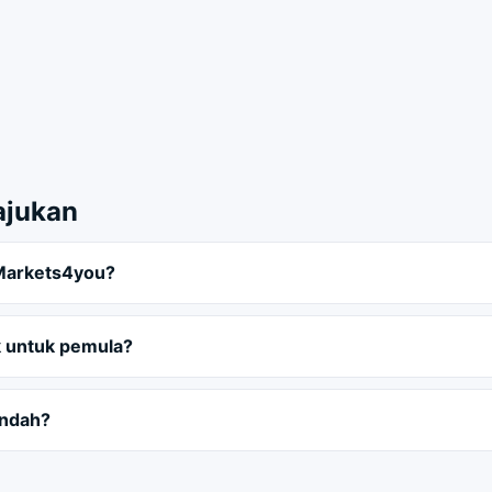
ajukan
 Markets4you?
 untuk pemula?
endah?